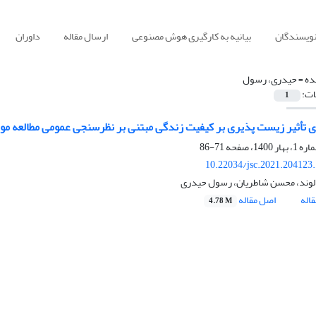
نویسندگان
بیانیه به کارگیری هوش مصنوعی
ارسال مقاله
داوران
ده =
حیدری، رسول
ات:
1
 تأثیر زیست پذیری بر کیفیت زندگی مبتنی بر نظرسنجی عمومی مطالعه مو
71-86
10.22034/jsc.2021.204123
لوند، محسن شاطریان، رسول حیدری
اله
اصل مقاله
4.78 M