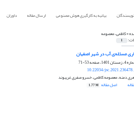
نویسندگان
بیانیه به کارگیری هوش مصنوعی
ارسال مقاله
داوران
ده =
کاظمی، معصومه
ات:
1
اری مسئله‌ی آب در شهر اصفهان
53-71
10.22034/jsc.2021.236478
ی دمنه، معصومه کاظمی، خسرو صفری غریبوند
اله
اصل مقاله
1.77 M