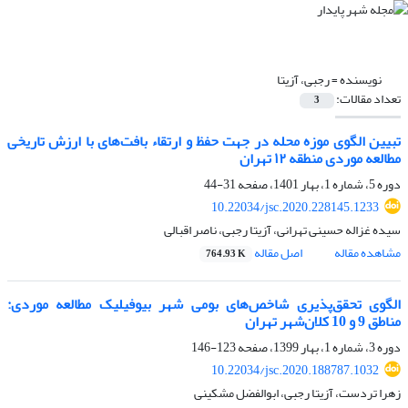
نویسنده =
رجبی، آزیتا
تعداد مقالات:
3
تبیین الگوی موزه محله در جهت حفظ و ارتقاء بافت‌های با ارزش تاریخی
مطالعه موردی منطقه ۱۲ تهران
دوره 5، شماره 1، بهار 1401، صفحه
31-44
10.22034/jsc.2020.228145.1233
سیده غزاله حسینی تهرانی، آزیتا رجبی، ناصر اقبالی
مشاهده مقاله
اصل مقاله
764.93 K
الگوی تحقق‌پذیری شاخص‌های بومی شهر بیوفیلیک مطالعه موردی:
مناطق 9 و 10 کلان‌شهر تهران
دوره 3، شماره 1، بهار 1399، صفحه
123-146
10.22034/jsc.2020.188787.1032
زهرا تردست، آزیتا رجبی، ابوالفضل مشکینی