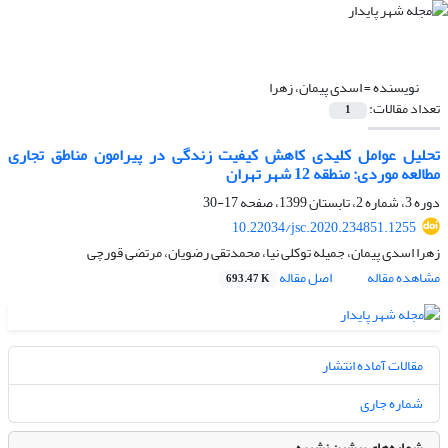
نویسنده =
اسدی پیمان، زهرا
تعداد مقالات:
1
تحلیل عوامل کلیدی کاهش کیفیت زندگی در پیرامون مناطق تجاری
مطالعه موردی: منطقه 12 شهر تهران
دوره 3، شماره 2، تابستان 1399، صفحه
17-30
10.22034/jsc.2020.234851.1255
زهرا اسدی پیمان، جمیله توکلی نیا، محمدتقی رضویان، مرتضی قورچی
مشاهده مقاله
اصل مقاله
693.47 K
مقالات آماده انتشار
شماره جاری
شماره‌های پیشین نشریه