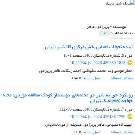
نویسنده =
پریزادی، طاهر
تعداد مقالات:
2
آینده تحولات فضایی بخش مرکزی کلانشهر تهران
دوره 9، شماره 2، تابستان 1405، صفحه
1-18
10.22034/jsc.2026.489269.1818
جعفر موسی وند، محمد سلیمانی، احمد زنگانه، طاهر پریزادی
مشاهده مقاله
اصل مقاله
1.54 M
رویکرد حق به شهر در محله‌های دوستدار کودک مطالعه موردی: محله
خواجه نظام‌الملک تهران
دوره 7، شماره 2، تابستان 1403، صفحه
95-112
10.22034/jsc.2024.429186.1750
حبیب اله فصیحی، طاهر پریزادی، صدیقه آزادی بخشایش
مشاهده مقاله
اصل مقاله
1.1 M