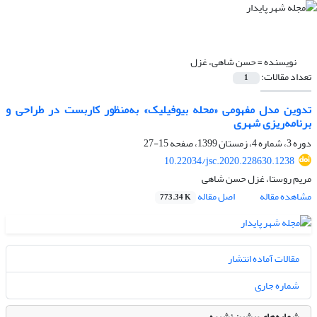
نویسنده =
حسن شاهی، غزل
تعداد مقالات:
1
تدوین مدل مفهومی «محله بیوفیلیک» به‌منظور کاربست در طراحی و
برنامه‌ریزی شهری
دوره 3، شماره 4، زمستان 1399، صفحه
15-27
10.22034/jsc.2020.228630.1238
مریم روستا، غزل حسن شاهی
مشاهده مقاله
اصل مقاله
773.34 K
مقالات آماده انتشار
شماره جاری
شماره‌های پیشین نشریه