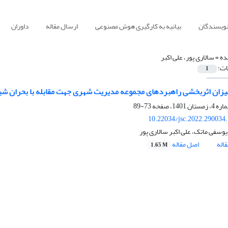
نویسندگان
بیانیه به کارگیری هوش مصنوعی
ارسال مقاله
داوران
ده =
سالاری پور، علی اکبر
ات:
1
میزان اثربخشی راهبردهای مجموعه مدیریت شهری جهت مقابله با بحران شی
73-89
10.22034/jsc.2022.290034
وسفی ماتک، علی اکبر سالاری پور
اله
اصل مقاله
1.65 M