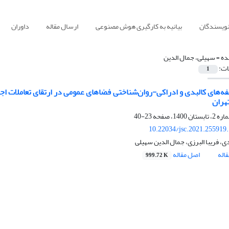
نویسندگان
بیانیه به کارگیری هوش مصنوعی
ارسال مقاله
داوران
ده =
سهیلی، جمال الدین
ات:
1
ه‌های کالبدی و ادراکی-روان‌شناختی فضاهای عمومی در ارتقای تعاملات ا
23-40
10.22034/jsc.2021.255919
، فریبا البرزی، جمال الدین سهیلی
اله
اصل مقاله
999.72 K