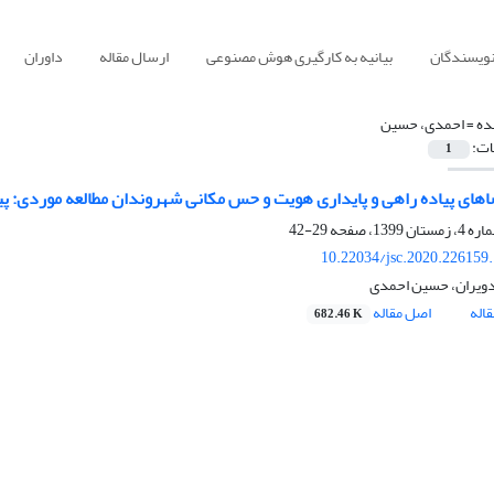
نویسندگان
بیانیه به کارگیری هوش مصنوعی
ارسال مقاله
داوران
ده =
احمدی، حسین
ات:
1
اهای پیاده راهی و پایداری هویت و حس مکانی شهروندان مطالعه موردی: پیاد
29-42
10.22034/jsc.2020.226159
ویران، حسین احمدی
اله
اصل مقاله
682.46 K