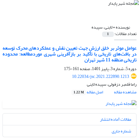
نویسنده =
لاینی، سپیده
تعداد مقالات:
1
عوامل موثر بر خلق ارزش جهت تعیین نقش و عملکردهای محرک توسعه
در بافت‌های تاریخی با تأکید بر بازآفرینی شهری موردمطالعه: محدوده
تاریخی منطقه 11 شهر تهران
دوره 5، شماره 3، پاییز 1401، صفحه
161-175
10.22034/jsc.2021.222890.1213
راما قلمبر دزفولی، سپیده لاینی
مشاهده مقاله
اصل مقاله
1.22 M
مقالات آماده انتشار
شماره جاری