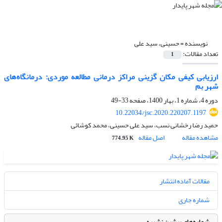
نویسنده =
حسینی، سید علی
تعداد مقالات:
1
ارزیابی کیفی مکان گزینی مراکز درمانی مطالعه موردی: درمانگاه‌های
شهر بم
دوره 4، شماره 1، بهار 1400، صفحه
33-49
10.22034/jsc.2020.220207.1197
حمید رضا رخشانی نسب، سید علی حسینی، محمد کوشائی
مشاهده مقاله
اصل مقاله
774.95 K
مقالات آماده انتشار
شماره جاری
شماره‌های پیشین نشریه