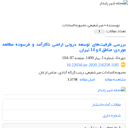
نویسنده =
میرشفیعی، محبوبه السادات
تعداد مقالات:
1
بررسی ظرفیت‌های توسعه درونی اراضی ناکارآمد و فرسوده مطالعه
موردی: مناطق 4 و 14 تهران
دوره 4، شماره 1، بهار 1400، صفحه
87-104
10.22034/jsc.2020.216258.1185
محبوبه السادات میرشفیعی، زینب کرکه آبادی، عباس ارغان
مشاهده مقاله
اصل مقاله
1.17 M
مقالات آماده انتشار
شماره جاری
شماره‌های پیشین نشریه