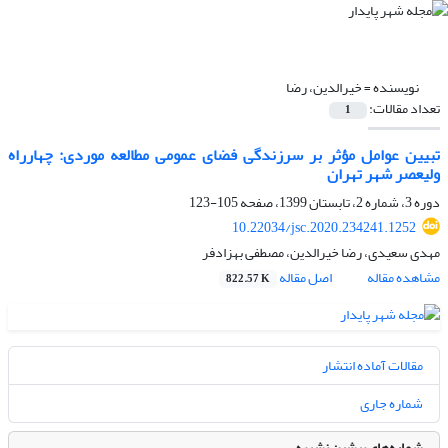
نویسنده =
خیرالدین، رضا
تعداد مقالات:
1
تبیین عوامل مؤثر بر سرزندگی فضای عمومی مطالعه موردی: چهارراه
ولیعصر شهر تهران
دوره 3، شماره 2، تابستان 1399، صفحه
105-123
10.22034/jsc.2020.234241.1252
مهدی سعیدی، رضا خیرالدین، مصطفی بهزادفر
مشاهده مقاله
اصل مقاله
822.57 K
مقالات آماده انتشار
شماره جاری
شماره‌های پیشین نشریه