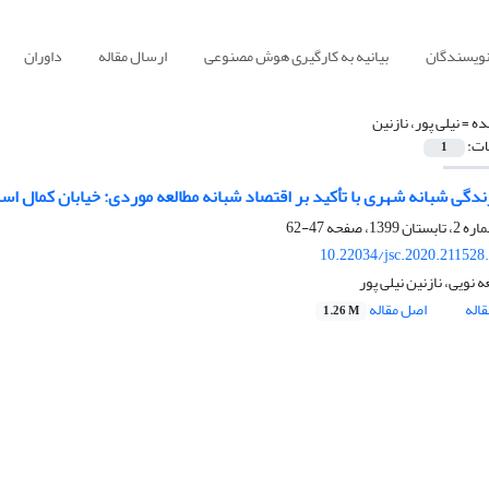
نویسندگان
بیانیه به کارگیری هوش مصنوعی
ارسال مقاله
داوران
ده =
نیلی پور، نازنین
ات:
1
زندگی شبانه شهری با تأکید بر اقتصاد شبانه مطالعه موردی: خیابان کمال ا
47-62
10.22034/jsc.2020.211528
 نویی، نازنین نیلی پور
اله
اصل مقاله
1.26 M