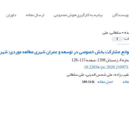
نویسندگان
بیانیه به کارگیری هوش مصنوعی
ارسال مقاله
داوران
ده =
سلطانی، علی
ات:
1
موانع مشارکت بخش خصوصی در توسعه و عمران شهری مطالعه موردی: شهر 
115-128
10.22034/jsc.2020.210973
قیب زاده، علی شمس الدینی، علی سلطانی
اله
اصل مقاله
589.54 K