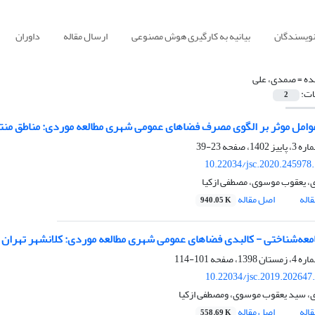
نویسندگان
بیانیه به کارگیری هوش مصنوعی
ارسال مقاله
داوران
ده =
صمدی، علی
ات:
2
امل موثر بر الگوی مصرف فضاهای عمومی شهری مطالعه موردی: مناطق من
23-39
10.22034/jsc.2020.245978
 یعقوب موسوی، مصطفی ازکیا
اله
اصل مقاله
940.05 K
معه‌شناختی - کالبدی فضاهای عمومی شهری مطالعه موردی: کلانشهر تهران
101-114
10.22034/jsc.2019.202647
 سید یعقوب موسوی، ومصطفی ازکیا
اله
اصل مقاله
558.69 K