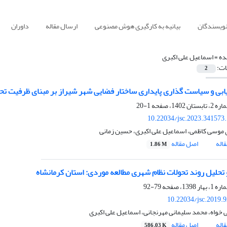
نویسندگان
بیانیه به کارگیری هوش مصنوعی
ارسال مقاله
داوران
ده =
اسماعیل علی اکبری
ات:
2
ابی و سیاست گذاری پایداری ساختار فضایی شهر شیراز بر مبنای ظرفیت ت
1-20
10.22034/jsc.2023.341573
وسی کاظمی، اسماعیل علی اکبری، حسین زمانی
اله
اصل مقاله
1.86 M
تحلیل روند تحولات نظام شهری مطالعه موردی: استان کرمانشاه
79-92
10.22034/jsc.2019.
ی خواه، محمد سلیمانی مهرنجانی، اسماعیل علی اکبری
اله
اصل مقاله
586.03 K