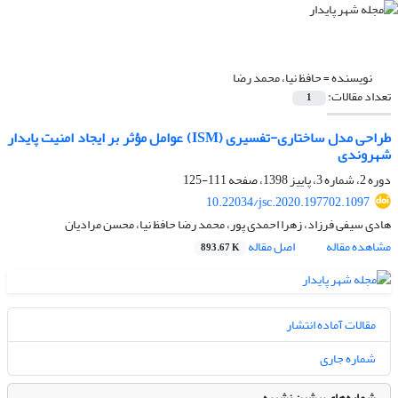
نویسنده =
حافظ نیا، محمد رضا
تعداد مقالات:
1
طراحی مدل ساختاری-تفسیری (ISM) عوامل مؤثر بر ایجاد امنیت پایدار
شهروندی
دوره 2، شماره 3، پاییز 1398، صفحه
111-125
10.22034/jsc.2020.197702.1097
هادی سیفی فرزاد، زهرا احمدی پور، محمد رضا حافظ نیا، محسن مرادیان
مشاهده مقاله
اصل مقاله
893.67 K
مقالات آماده انتشار
شماره جاری
شماره‌های پیشین نشریه