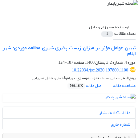
نویسنده =
میرزایی، خلیل
تعداد مقالات:
1
تبیین عوامل مؤثر بر میزان زیست پذیری شهری مطالعه موردی: شهر
ایلام
دوره 4، شماره 2، تابستان 1400، صفحه
107-124
10.22034/jsc.2020.197800.1100
روح الله رستمی، سید یعقوب موسوی، بهرام قدیمی، خلیل میرزایی
مشاهده مقاله
اصل مقاله
769.16 K
مقالات آماده انتشار
شماره جاری
شماره‌های پیشین نشریه