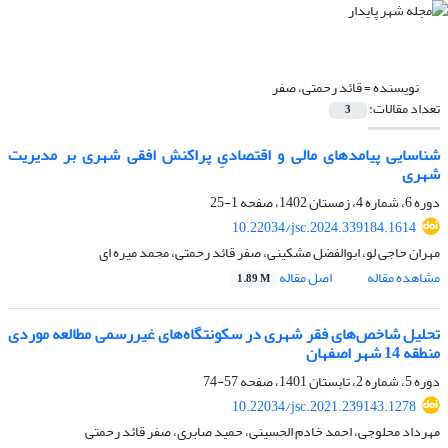
نویسنده =
قائد رحمتی، صفر
تعداد مقالات:
3
شناسایی پیامدهای مالی و اقتصادیِ پراکنش افقی شهری بر مدیریت
شهری
دوره 6، شماره 4، زمستان 1402، صفحه
1-25
10.22034/jsc.2024.339184.1614
مهران حاجی لو، ابوالفضل مشکینی، صفر قائد رحمتی، محمد میره ای
مشاهده مقاله
اصل مقاله
1.89 M
تحلیل شاخص‌های فقر شهری در سکونتگاه‌های غیررسمی مطالعه موردی
منطقه 14 شهر اصفهان
دوره 5، شماره 2، تابستان 1401، صفحه
57-74
10.22034/jsc.2021.239143.1278
مهرداد محلوجی، احمد خادم الحسینی، حمید صابری، صفر قائد رحمتی