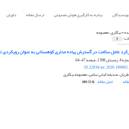
نویسندگان
بیانیه به کارگیری هوش مصنوعی
ارسال مقاله
داوران
ده =
بیگلری، معصومه
ات:
1
رکرد عامل سلامت در گسترش پیاده مداری کوهستانی به‌ عنوان رویکردی تف
47-64
10.22034/jsc.2020.189665
یان، صدیقه کیانی سلمی، معصومه بیگلری
اله
اصل مقاله
489.55 K