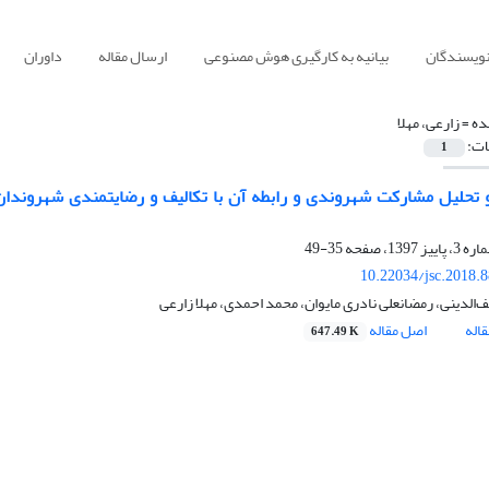
نویسندگان
بیانیه به کارگیری هوش مصنوعی
ارسال مقاله
داوران
ده =
زارعی، مهلا
ات:
1
تحلیل مشارکت شهروندی و رابطه آن با تکالیف و رضایتمندی شهروندان 
35-49
10.22034/jsc.2018.
الدینی، رمضانعلی نادری مایوان، محمد احمدی، مهلا زارعی
اله
اصل مقاله
647.49 K