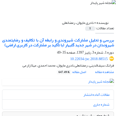
نویسنده =
نادری مایوان، رمضانعلی
تعداد مقالات:
1
بررسی و تحلیل مشارکت شهروندی و رابطه آن با تکالیف و رضایتمندی
شهروندان در شهر جدید گلبهار (با تأکید بر مشارکت در کاربری اراضی)
دوره 1، شماره 3، پاییز 1397، صفحه
35-49
10.22034/jsc.2018.88515
فرانک سیف‌الدینی، رمضانعلی نادری مایوان، محمد احمدی، مهلا زارعی
مشاهده مقاله
اصل مقاله
647.49 K
مقالات آماده انتشار
شماره جاری
شماره‌های پیشین نشریه