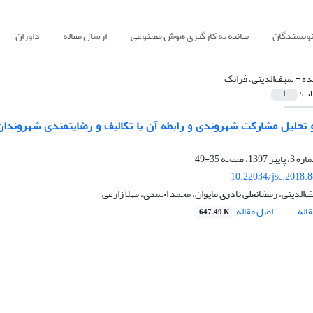
نویسندگان
بیانیه به کارگیری هوش مصنوعی
ارسال مقاله
داوران
ده =
سیف‌الدینی، فرانک
ات:
1
تحلیل مشارکت شهروندی و رابطه آن با تکالیف و رضایتمندی شهروندان 
35-49
10.22034/jsc.2018.
الدینی، رمضانعلی نادری مایوان، محمد احمدی، مهلا زارعی
اله
اصل مقاله
647.49 K