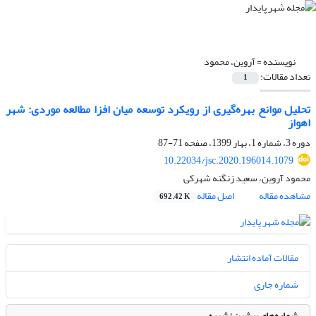
نویسنده =
آروین، محمود
تعداد مقالات:
1
تحلیل موانع بهره‌گیری از رویکرد توسعه میان افزا مطالعه موردی: شهر
اهواز
دوره 3، شماره 1، بهار 1399، صفحه
71-87
10.22034/jsc.2020.196014.1079
محمود آروین، سعید زنگنه شهرکی
مشاهده مقاله
اصل مقاله
692.42 K
مقالات آماده انتشار
شماره جاری
شماره‌های پیشین نشریه