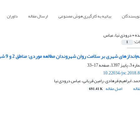
نویسندگان
بیانیه به کارگیری هوش مصنوعی
ارسال مقاله
داوران
ده =
درودی نیا، عباس
ات:
1
اندازهای شهری بر سلامت روان شهروندان مطالعه موردی: مناطق 2 و 9 شهر تهران
17-33
10.22034/jsc.2018.
مد، ابراهیم فرهادی، رامین قربانی، عباس درودی نیا
اله
اصل مقاله
691.41 K