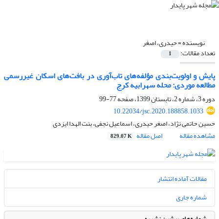
نویسنده =
حیدری، اصغر
تعداد مقالات:
1
پایش و اولویت‌بندی مؤلفه‌های تاب‌آوری در بافت‌های اسکان غیررسمی
مطالعه موردی: محله سهرابیه کرج
دوره 3، شماره 2، تابستان 1399، صفحه
77-99
10.22034/jsc.2020.188858.1033
حسین حاتمی نژاد، اصغر حیدری، اسماعیل نجفی، بنت الهدا ایزدی
مشاهده مقاله
اصل مقاله
829.07 K
مقالات آماده انتشار
شماره جاری
شماره‌های پیشین نشریه