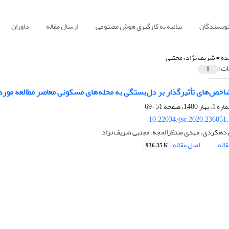
نویسندگان
بیانیه به کارگیری هوش مصنوعی
ارسال مقاله
داوران
ده =
شریف نژاد، مجتبی
ات:
1
شاخص‌های تأثیرگذار بر دل‌بستگی به محله‌های مسکونی معاصر مطالعه مو
51-69
10.22034/jsc.2020.236051
 دهکردی، مهدی منتظرالحجه، مجتبی شریف نژاد
اله
اصل مقاله
936.35 K