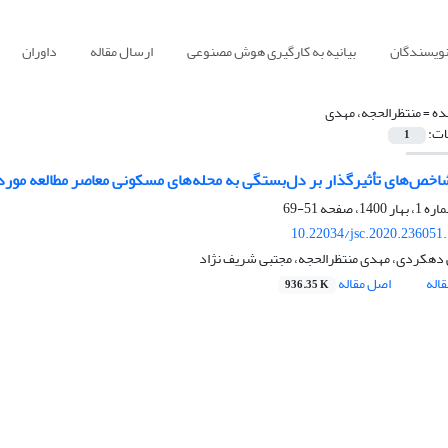
نویسندگان
بیانیه به کارگیری هوش مصنوعی
ارسال مقاله
داوران
ده =
منتظرالحجه، مهدی
ات:
1
شاخص‌های تأثیرگذار بر دل‌بستگی به محله‌های مسکونی معاصر مطالعه مو
51-69
10.22034/jsc.2020.236051
 دهکردی، مهدی منتظرالحجه، مجتبی شریف نژاد
اله
اصل مقاله
936.35 K