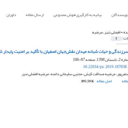
نویسندگان
بیانیه به کارگیری هوش مصنوعی
ارسال مقاله
داوران
ده =
افضلی ننیز، مرضیه
ات:
1
ندگی و حیات شبانه میدان نقش‌جهان اصفهان با تأکید بر امنیت پایدار 
87-106
10.22034/jsc.2019.187838
رپور، مرضیه صداقت کیش، مجتبی سلیمانی دامنه، مرضیه افضلی ننیز
اله
اصل مقاله
895.59 K