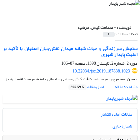
نویسنده =
صداقت کیش، مرضیه
تعداد مقالات:
1
سنجش سرزندگی و حیات شبانه میدان نقش‌جهان اصفهان با تأکید بر
امنیت پایدار شهری
دوره 2، شماره 2، تابستان 1398، صفحه
87-106
10.22034/jsc.2019.187838.1023
حسین غضنفرپور، مرضیه صداقت کیش، مجتبی سلیمانی دامنه، مرضیه افضلی ننیز
مشاهده مقاله
اصل مقاله
895.59 K
مقالات آماده انتشار
شماره جاری
شماره‌های پیشین نشریه