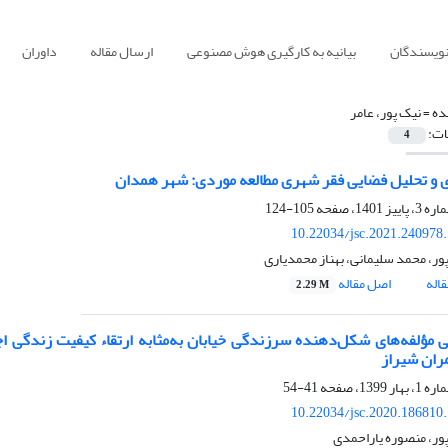
نویسندگان
بیانیه به کارگیری هوش مصنوعی
ارسال مقاله
داوران
ده =
نیک پور، عامر
ات:
4
ی و تحلیل فضایی فقر شهری مطالعه موردی: شهر همدان
105-124
10.22034/jsc.2021.240978
ور، محمد سلیمانی، بهناز محمدیاری
اله
اصل مقاله
2.29 M
 مؤلفه‌های شکل‌دهنده سرزندگی خیابان به‌مثابه ارتقاء کیفیت زندگی 
ران شیراز
41-54
10.22034/jsc.2020.186810
پور، منصوره یاراحمدی