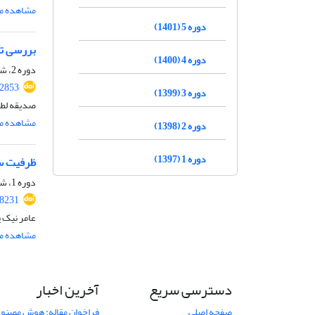
مشاهده مق
دوره 5 (1401)
بررسی تأ
دوره 4 (1400)
دوره 2، شماره 1، بهار 1398، صفحه
92853
دوره 3 (1399)
صدیقه لطف
مشاهده مق
دوره 2 (1398)
دوره 1 (1397)
ظرفیت سن
دوره 1، شماره 2، تابستان 1397، صفحه
88231
عامر نیک پ
مشاهده مق
دسترسی سریع
آخرین اخبار
صفحه اصلی
فراخوان مقاله: هوش مصنوعی