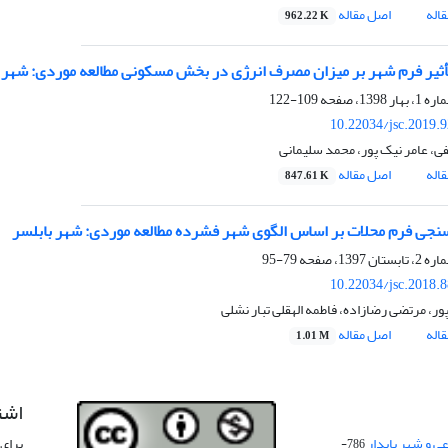
اله
اصل مقاله
962.22 K
ثیر فرم شهر بر میزان مصرف انرژی در بخش مسکونی مطالعه موردی: شهر
109-122
10.22034/jsc.2019.
ی، عامر نیک پور، محمد سلیمانی
اله
اصل مقاله
847.61 K
جی فرم محلات بر اساس الگوی شهر فشرده مطالعه موردی: شهر بابلسر
79-95
10.22034/jsc.2018.
ور، مرتضی رضازاده، فاطمه الهقلی تبار نشلی
اله
اصل مقاله
1.01 M
اشت
 و شهر پایدار
برای 
786-