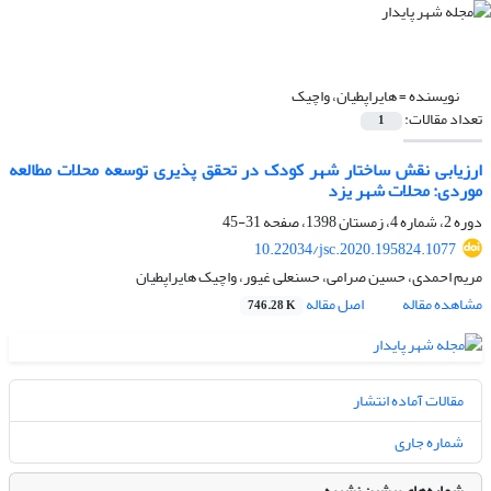
نویسنده =
هایراپطیان، واچیک
تعداد مقالات:
1
ارزیابی نقش ساختار شهر کودک در تحقق‌ پذیری توسعه محلات مطالعه
موردی: محلات شهر یزد
دوره 2، شماره 4، زمستان 1398، صفحه
31-45
10.22034/jsc.2020.195824.1077
مریم احمدی، حسین صرامی، حسنعلی غیور، واچیک هایراپطیان
مشاهده مقاله
اصل مقاله
746.28 K
مقالات آماده انتشار
شماره جاری
شماره‌های پیشین نشریه