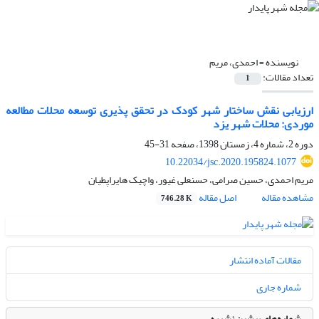
نویسنده =
احمدی، مریم
تعداد مقالات:
1
ارزیابی نقش ساختار شهر کودک در تحقق‌ پذیری توسعه محلات مطالعه
موردی: محلات شهر یزد
دوره 2، شماره 4، زمستان 1398، صفحه
31-45
10.22034/jsc.2020.195824.1077
مریم احمدی، حسین صرامی، حسنعلی غیور، واچیک هایراپطیان
مشاهده مقاله
اصل مقاله
746.28 K
مقالات آماده انتشار
شماره جاری
شماره‌های پیشین نشریه