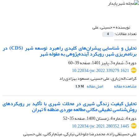
نویسنده =
حسینی، علی
تعداد مقالات:
4
تحلیل و شناسایی پیشران‌های کلیدی راهبرد توسعه شهر (CDS) در
برنامه‌ریزی شهر، رویکرد آینده‌پژوهی به مقوله شهر
دوره 5، شماره 3، پاییز 1401، صفحه
39-60
10.22034/jsc.2022.339279.1621
کرامت اله زیاری، علی حسینی، مسعود بهزادی راد
مشاهده مقاله
اصل مقاله
1.9 M
تحلیل کیفیت زندگی شهری در محلات شهری با تأکید بر رویکردهای
روش‌شناسی تطبیقی مکانی مطالعه موردی منطقه 6 تهران
دوره 4، شماره 4، زمستان 1400، صفحه
35-52
10.22034/jsc.2021.280352.1445
علی حسینقلی زاده، محمدرضا جلوخانی نیارکی، میثم ارگانی، علی حسینی