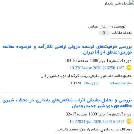
نویسنده =
ارغان، عباس
تعداد مقالات:
3
بررسی ظرفیت‌های توسعه درونی اراضی ناکارآمد و فرسوده مطالعه
موردی: مناطق 4 و 14 تهران
دوره 4، شماره 1، بهار 1400، صفحه
87-104
10.22034/jsc.2020.216258.1185
محبوبه السادات میرشفیعی، زینب کرکه آبادی، عباس ارغان
مشاهده مقاله
اصل مقاله
1.17 M
بررسی و تحلیل تطبیقی اثرات شاخص‌های پایداری در محلات شهری
مطالعه موردی: شهر جدید رودیان
دوره 3، شماره 3، پاییز 1399، صفحه
17-32
10.22034/jsc.2020.237816.1274
روح الله عرب عامری، عباس ارغان، سعید کامیابی