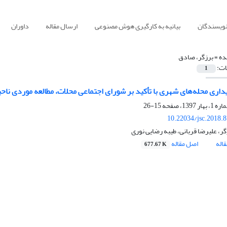
نویسندگان
بیانیه به کارگیری هوش مصنوعی
ارسال مقاله
داوران
ده =
برزگر، صادق
ات:
1
یداری محله‌های شهری با تأکید بر شورای اجتماعی محلات، مطالعه موردی ناح
15-26
10.22034/jsc.2018.
ر، علیرضا قربانی، طیبه رضایی نوری
اله
اصل مقاله
677.67 K