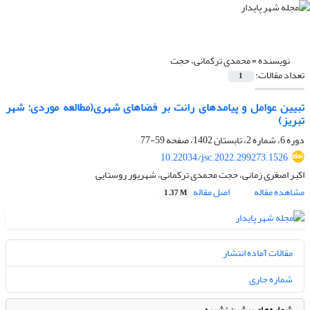
نویسنده =
محمدی ترکمانی، حجت
تعداد مقالات:
1
تبیین عوامل و پیامدهای رانت بر فضاهای شهری(مطالعه موردی: شهر
تبریز)
دوره 6، شماره 2، تابستان 1402، صفحه
59-77
10.22034/jsc.2022.299273.1526
اکبر اصغری زمانی، حجت محمدی ترکمانی، شهریور روستایی
مشاهده مقاله
اصل مقاله
1.37 M
مقالات آماده انتشار
شماره جاری
شماره‌های پیشین نشریه