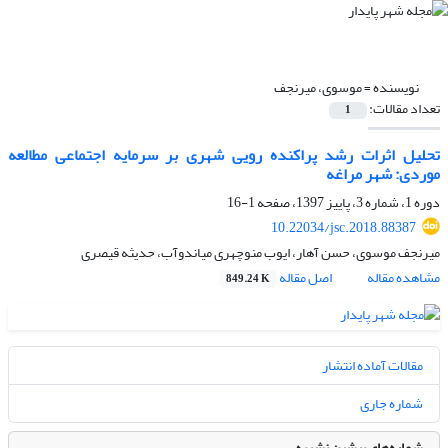
نویسنده =
موسوی، میرنجف
تعداد مقالات:
1
تحلیل اثرات رشد پراکنده رویی شهری بر سرمایه اجتماعی مطالعه
موردی: شهر مراغه
دوره 1، شماره 3، پاییز 1397، صفحه
1-16
10.22034/jsc.2018.88387
میرنجف موسوی، حسن آهار، ایوب منوچهری میاندوآب، حدیثه قیصری
مشاهده مقاله
اصل مقاله
849.24 K
مقالات آماده انتشار
شماره جاری
شماره‌های پیشین نشریه