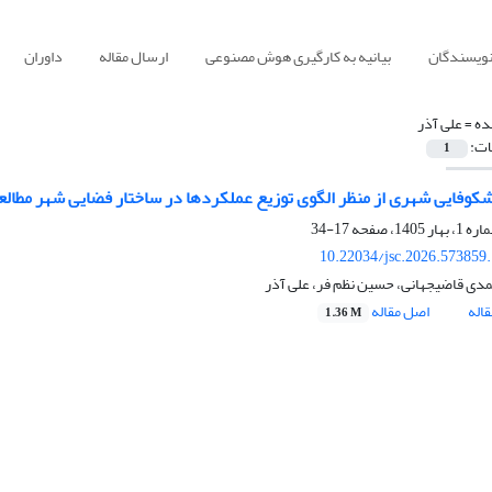
نویسندگان
بیانیه به کارگیری هوش مصنوعی
ارسال مقاله
داوران
ده =
علی آذر
ات:
1
فایی شهری از منظر الگوی توزیع عملکردها در ساختار فضایی شهر مطال
17-34
10.22034/jsc.2026.573859
ی قاضیجهانی، حسین نظم فر، علی آذر
اله
اصل مقاله
1.36 M