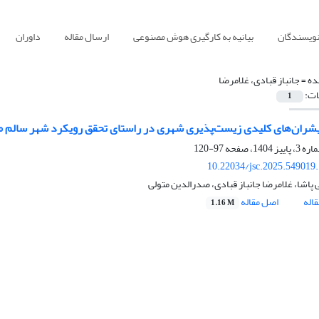
نویسندگان
بیانیه به کارگیری هوش مصنوعی
ارسال مقاله
داوران
ده =
جانباز قبادی، غلامرضا
ات:
1
یشران‌های کلیدی زیست‌پذیری شهری در راستای تحقق رویکرد شهر سالم مط
97-120
10.22034/jsc.2025.549019
 پاشا، غلامرضا جانباز قبادی، صدرالدین متولی
اله
اصل مقاله
1.16 M