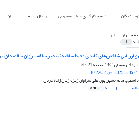
نویسندگان
بیانیه به کارگیری هوش مصنوعی
ارسال مقاله
داوران
ده =
سزاوار، علی
ات:
1
و ارزیابی شاخص‌های کلیدی محیط ساخته‌شده بر سلامت روان سالمندان در 
21-39
10.22034/jsc.2025.528574
 اسدی، هاله حسین پور، علی سزاوار، زمزم زمان زاده دربان
اله
اصل مقاله
870.6 K