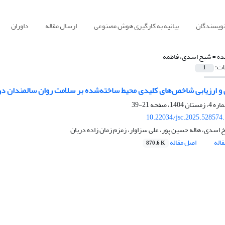
نویسندگان
بیانیه به کارگیری هوش مصنوعی
ارسال مقاله
داوران
ده =
شیخ اسدی، فاطمه
ات:
1
و ارزیابی شاخص‌های کلیدی محیط ساخته‌شده بر سلامت روان سالمندان در 
21-39
10.22034/jsc.2025.528574
 اسدی، هاله حسین پور، علی سزاوار، زمزم زمان زاده دربان
اله
اصل مقاله
870.6 K