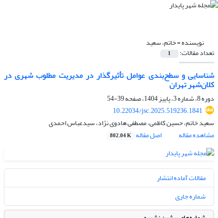
نویسنده =
خاتم، سعید
تعداد مقالات:
1
شناسایی و سطح‌بندی عوامل تأثیرگذار در مدیریت مطلوب شهری در
کلان‌شهر تهران
دوره 8، شماره 3، پاییز 1404، صفحه
39-54
10.22034/jsc.2025.519236.1841
سعید خاتم، حسین کاظمی، مصطفی هادوی نژاد، سیدعباس احمدی
مشاهده مقاله
اصل مقاله
802.04 K
مقالات آماده انتشار
شماره جاری
شماره‌های پیشین نشریه