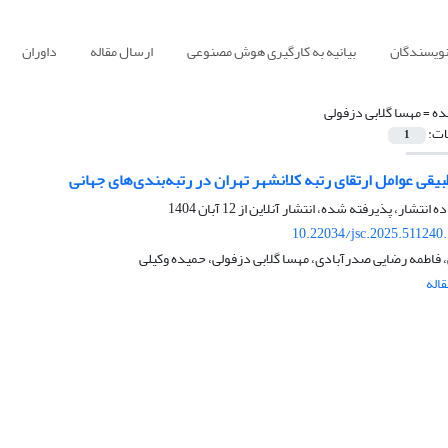
نویسندگان
بیانیه به کارگیری هوش مصنوعی
ارسال مقاله
داوران
ده =
مهسا گلابی دزفولی
ات:
1
بیقی عوامل ارتقای رتبه کلانشهر تهران در رتبه‌بندی‌های جهانی
ده انتشار، پذیرفته شده، انتشار آنلاین از
12 آبان 1404
10.22034/jsc.2025.511240
، فاطمه رضایی صدرآبادی، مهسا گلابی دزفولی، حمیده وکیلی
اله