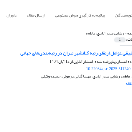
نویسندگان
بیانیه به کارگیری هوش مصنوعی
ارسال مقاله
داوران
ده =
رضایی صدرآبادی، فاطمه
ات:
1
بیقی عوامل ارتقای رتبه کلانشهر تهران در رتبه‌بندی‌های جهانی
ده انتشار، پذیرفته شده، انتشار آنلاین از
12 آبان 1404
10.22034/jsc.2025.511240
، فاطمه رضایی صدرآبادی، مهسا گلابی دزفولی، حمیده وکیلی
اله