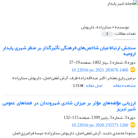
نویسنده =
ستارزاده، داریوش
تعداد مقالات:
2
سنجش ارتباط میان شاخص‌های فرهنگی تأثیرگذار بر منظر شهری پایدار
ارومیه
دوره 6، شماره 1، بهار 1402، صفحه
19-37
10.22034/jsc.2021.283676.1460
نرمین رازی مفتخر، اکبر عبدالله زاده طزف، آرش ثقفی اصل، داریوش ستارزاده
مشاهده مقاله
اصل مقاله
1.73 M
ارزیابی مؤلفه‌های مؤثر بر میزان شادی شهروندان در فضاهای عمومی
شهر تبریز
دوره 3، شماره 3، پاییز 1399، صفحه
115-132
10.22034/jsc.2020.235573.1260
سئودا محمدی دلبند، آرش ثقفی اصل، داریوش ستارزاده، مهسا فرامرزی اصل