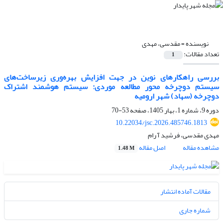
نویسنده =
مقدسی، مهدی
تعداد مقالات:
1
بررسی راهکارهای نوین در جهت افزایش بهره‌وری زیرساخت‌های
سیستم دوچرخه محور مطالعه موردی: سیستم هوشمند اشتراک
دوچرخه (سهاد) شهر ارومیه
دوره 9، شماره 1، بهار 1405، صفحه
53-70
10.22034/jsc.2026.485746.1813
مهدی مقدسی، فرشید آ رام
مشاهده مقاله
اصل مقاله
1.48 M
مقالات آماده انتشار
شماره جاری