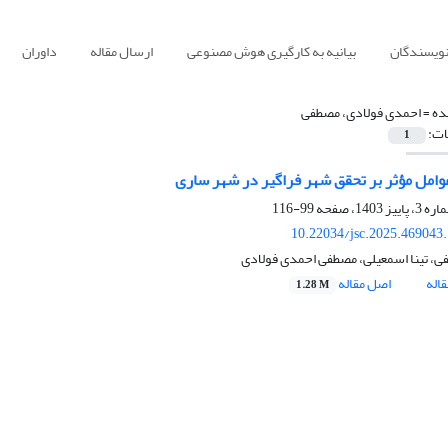
نویسندگان
بیانیه به کارگیری هوش مصنوعی
ارسال مقاله
داوران
ده =
احمدی فولادی، مصطفی
ات:
1
امل مؤثر بر تحقق شهر فراگیر در شهر ساری
99-116
10.22034/jsc.2025.469043
ی، تینا اسمعیلی، مصطفی احمدی فولادی
اله
اصل مقاله
1.28 M