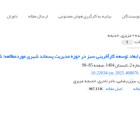
نویسندگان
بیانیه به کارگیری هوش مصنوعی
ارسال مقاله
داوران
ده =
عزیزی، خدیجه
ات:
1
ابعاد توسعه کارآفرینی سبز در حوزه مدیریت پسماند شهری موردمطالعه: ش
85-98
10.22034/jsc.2025.468076
، بیژن رضایی، نادر نادری، خدیجه عزیزی
اله
اصل مقاله
967.13 K